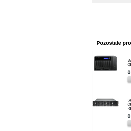
Pozostałe prod
Se
Q
0
Se
Q
R
0