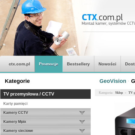
ctx.com.pl
Promocje
Bestsellery
Nowości
Dost
Kategorie
GeoVision
·
G
Kategoria:
Sklep
»
TV 
TV przemysłowa / CCTV
Karty pamięci
Kamery CCTV
Kamery Mpix
Kamery sieciowe