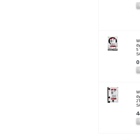
We
d
5
SA
0
We
d
2
SA
4