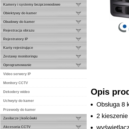
Kamery i systemy bezprzewodowe
Obiektywy do kamer
Obudowy do kamer
Rejestracja obrazu
Rejestratory IP
Karty rejestrujące
Zestawy monitoringu
Oprogramowanie
Video serwery IP
Monitory CCTV
Opis pro
Dekodery wideo
Uchwyty do kamer
Obsługa 8 
Przewody do kamer
2 kieszenie
Zasilacze | końcówki
wyświetlac
Akcesoria CCTV