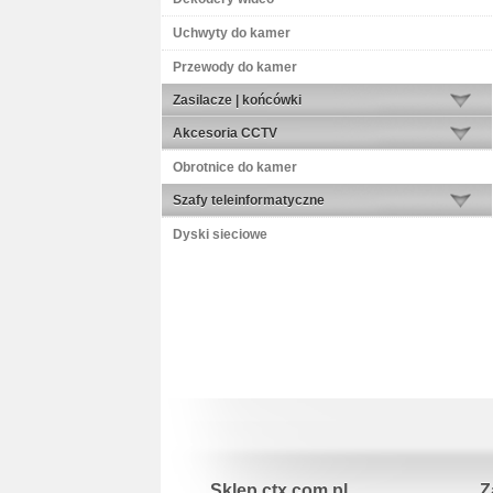
Uchwyty do kamer
Przewody do kamer
Zasilacze | końcówki
Akcesoria CCTV
Obrotnice do kamer
Szafy teleinformatyczne
Dyski sieciowe
Sklep ctx.com.pl
Z