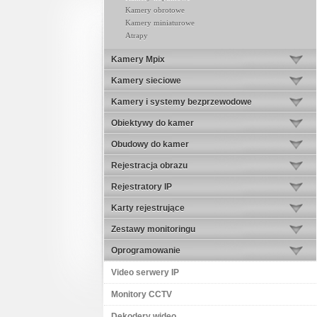
Kamery obrotowe
Kamery miniaturowe
Atrapy
Kamery Mpix
Kamery sieciowe
Kamery i systemy bezprzewodowe
Obiektywy do kamer
Obudowy do kamer
Rejestracja obrazu
Rejestratory IP
Karty rejestrujące
Zestawy monitoringu
Oprogramowanie
Video serwery IP
Monitory CCTV
Dekodery wideo