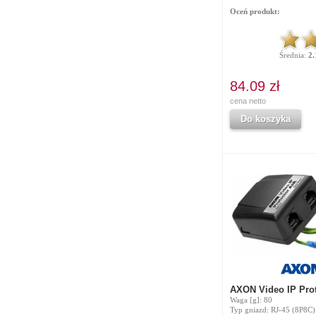
Oceń produkt:
Średnia:
2.
84.09 zł
cena netto
Do koszyka
AXON Video IP Pro
Waga [g]: 80
Typ gniazd: RJ-45 (8P8C)