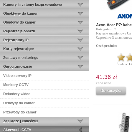
Kamery i systemy bezprzewodowe
Obiektywy do kamer
Obudowy do kamer
Axon Acar P7: kabe
Ilość gniazd: 7
Rejestracja obrazu
Napięcie znamionowe Un 
Częstotliwość znamionowa
Rejestratory IP
Oceń produkt:
Karty rejestrujące
Zestawy monitoringu
Średnia:
1.
Oprogramowanie
Video serwery IP
41.36 zł
cena netto
Monitory CCTV
Do koszyka
Dekodery wideo
Uchwyty do kamer
Przewody do kamer
Zasilacze | końcówki
Akcesoria CCTV