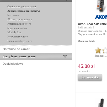
Oświetlacze podczerwieni
Zabezpieczenia przepięciowe
Sterowanie
Akcesoria montażowe
Przełączniki sieciowe
Axon Acar S8: kabe
Ilość gniazd: 8
Separatory wideo
Długość przewodu [m]: 1
Moduły fonii
Napięcie znamionowe Un 
Konwertery wideo
Transformatory wideo
Oceń produkt:
Obrotnice do kamer
Średnia:
1.
Szafy teleinformatyczne
Dyski sieciowe
45.88 zł
cena netto
Do koszyka