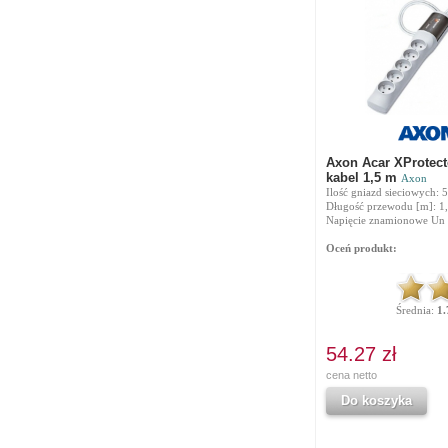
Axon Acar XProtect
kabel 1,5 m
Axon
Ilość gniazd sieciowych: 5
Długość przewodu [m]: 1
Napięcie znamionowe Un 
Oceń produkt:
Średnia:
1.
54.27 zł
cena netto
Do koszyka