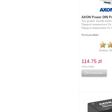
AXON Power DIN Pr
Typ gniazd: Zaciski śrub
Napięcie znamionowe Un 
Napięcie maksymalne Uc 
Oceń produkt:
Średnia:
2.
114.75 zł
cena netto
Do koszyka