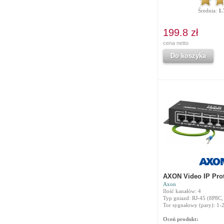
Średnia:
1.
199.8 zł
cena netto
Do koszyka
AXON Video IP Prot
Axon
Ilość kanałów: 4
Typ gniazd: RJ-45 (8P8C,
Tor sygnałowy (pary): 1-2
Oceń produkt: