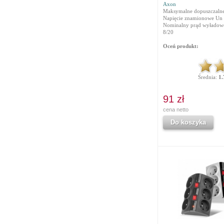
Axon
Maksymalne dopuszczalne 
Napięcie znamionowe Un 
Nominalny prąd wyładowcz
8/20
Oceń produkt:
Średnia:
1.
91 zł
cena netto
Do koszyka