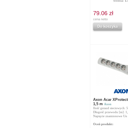
Średnia:
1.
79.06 zł
cena netto
Do koszyka
Axon Acar XProtecto
1,5 m
Axon
Ilość gniazd sieciowych: 5
Długość przewodu [m]: 1
Napięcie znamionowe Un 
Oceń produkt: