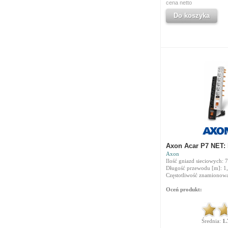
cena netto
Do koszyka
Axon Acar P7 NET: 
Axon
Ilość gniazd sieciowych: 7
Długość przewodu [m]: 1
Częstotliwość znamionowa
Oceń produkt:
Średnia:
1.