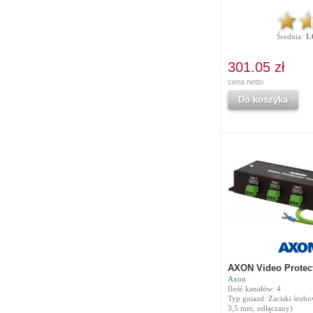
Średnia:
1.
301.05 zł
cena netto
Do koszyka
AXON Video Protec
Axon
Ilość kanałów: 4
Typ gniazd: Zaciski śrubo
3,5 mm, odłączany)