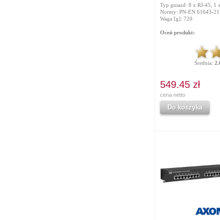
Typ gniazd: 8 x RJ-45, 1
Normy: PN-EN 61643-21
Waga [g]: 720
Oceń produkt:
Średnia:
2.
549.45 zł
cena netto
Do koszyka