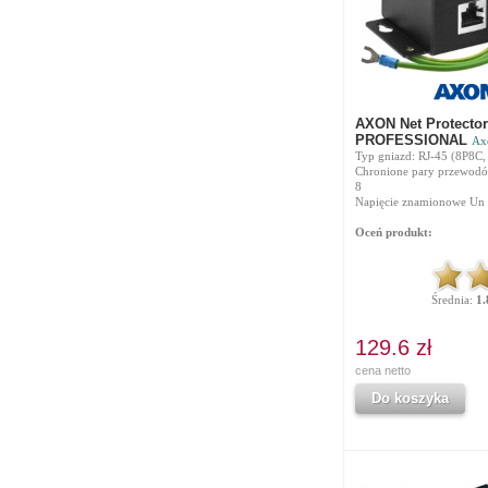
AXON Net Protector
PROFESSIONAL
Ax
Typ gniazd: RJ-45 (8P8C,
Chronione pary przewodów
8
Napięcie znamionowe Un 
Oceń produkt:
Średnia:
1.
129.6 zł
cena netto
Do koszyka