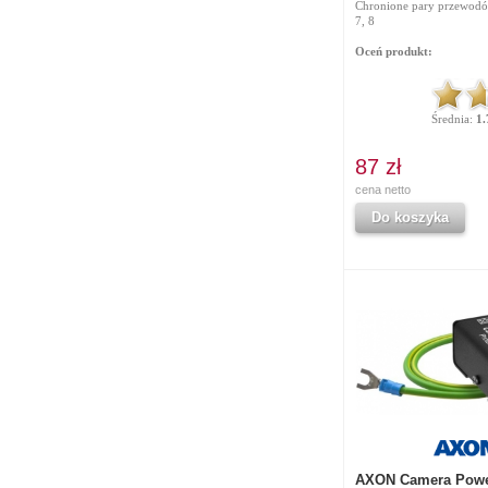
Chronione pary przewodów:
7, 8
Oceń produkt:
Średnia:
1.
87 zł
cena netto
Do koszyka
AXON Camera Power