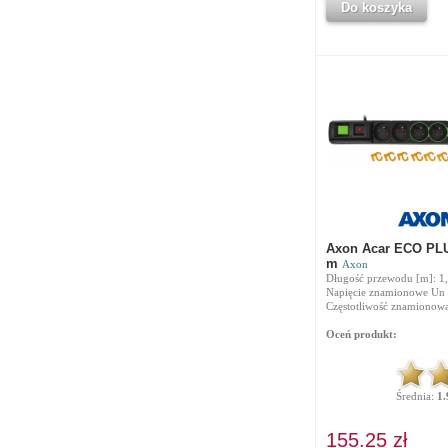
Do koszyka
Axon Acar ECO PLU
m
Axon
Długość przewodu [m]: 1
Napięcie znamionowe Un 
Częstotliwość znamionowa
Oceń produkt:
Średnia:
1.
155.25 zł