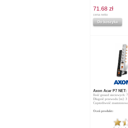
71.68 zł
cena netto
Do koszyka
Axon Acar P7 NET:
Ilość gniazd sieciowych: 7
Długość przewodu [m]: 3
Częstotliwość znamionowa
Oceń produkt: