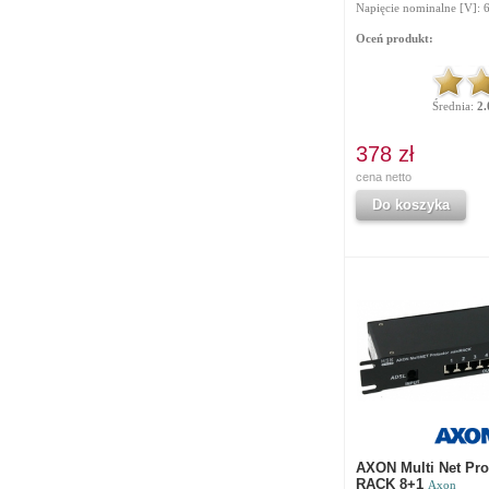
Napięcie nominalne [V]: 
Oceń produkt:
Średnia:
2.
378 zł
cena netto
Do koszyka
AXON Multi Net Pro
RACK 8+1
Axon