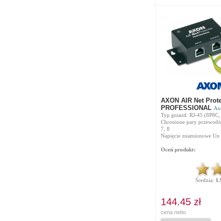
AXON AIR Net Prote
PROFESSIONAL
Ax
Typ gniazd: RJ-45 (8P8C,
Chronione pary przewodów:
7, 8
Napięcie znamionowe Un 
Oceń produkt:
Średnia:
1.
144.45 zł
cena netto