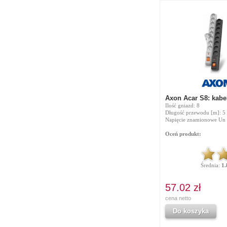
Axon Acar S8: kab
Ilość gniazd: 8
Długość przewodu [m]: 5
Napięcie znamionowe Un 
Oceń produkt:
Średnia:
1.
57.02 zł
cena netto
Do koszyka