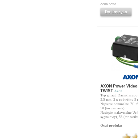
cena netto
Do koszyka
AXON Power Video 
TWIST
Axon
Typ gniazd: Zaciski śrubo
3,5 mm, 2 x podwójny 5
Napięcie nominalne [V]: 6
50 (tor zasilania)
Napięcie maksymalne Uc [
sygnałowy), 56 (tor zasila
Oceń produkt: