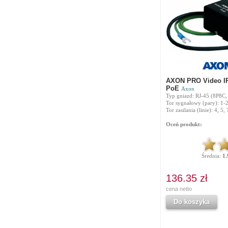
AXON PRO Video IP
PoE
Axon
Typ gniazd: RJ-45 (8P8C,
Tor sygnałowy (pary): 1-2
Tor zasilania (linie): 4, 5, 
Oceń produkt:
Średnia:
1.
136.35 zł
cena netto
Do koszyka