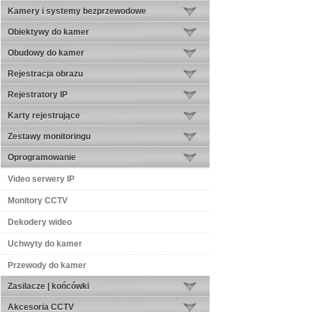
Kamery i systemy bezprzewodowe
Obiektywy do kamer
Obudowy do kamer
Rejestracja obrazu
Rejestratory IP
Karty rejestrujące
Zestawy monitoringu
Oprogramowanie
Video serwery IP
Monitory CCTV
Dekodery wideo
Uchwyty do kamer
Przewody do kamer
Zasilacze | końcówki
Akcesoria CCTV