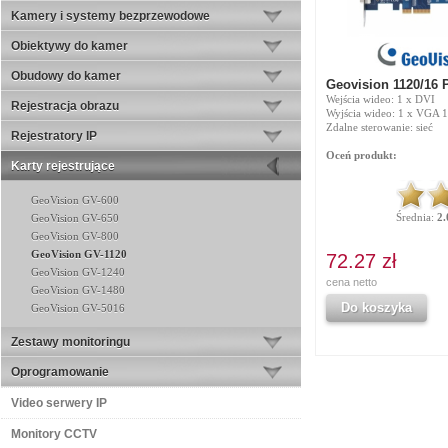
Kamery i systemy bezprzewodowe
Obiektywy do kamer
Obudowy do kamer
Geovision 1120/16 
Wejścia wideo: 1 x DVI
Rejestracja obrazu
Wyjścia wideo: 1 x VGA 
Zdalne sterowanie: sieć
Rejestratory IP
Oceń produkt:
Karty rejestrujące
GeoVision GV-600
Średnia:
2.
GeoVision GV-650
GeoVision GV-800
GeoVision GV-1120
72.27 zł
GeoVision GV-1240
cena netto
GeoVision GV-1480
Do koszyka
GeoVision GV-5016
Zestawy monitoringu
Oprogramowanie
Video serwery IP
Monitory CCTV