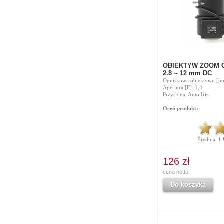
OBIEKTYW ZOOM CS
2.8 ~ 12 mm DC
Ogniskowa obiektywu [mm
Apertura [F]: 1,4
Przysłona: Auto Iris
Oceń produkt:
Średnia:
1.
126 zł
cena netto
Do koszyka