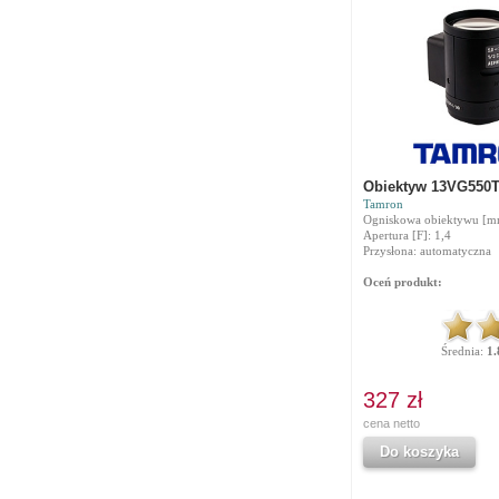
Obiektyw 13VG550
Tamron
Ogniskowa obiektywu [mm
Apertura [F]: 1,4
Przysłona: automatyczna
Oceń produkt:
Średnia:
1.
327 zł
cena netto
Do koszyka