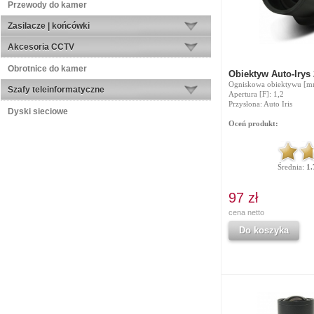
Przewody do kamer
Zasilacze | końcówki
Akcesoria CCTV
Obrotnice do kamer
Obiektyw Auto-Irys
Ogniskowa obiektywu [mm
Szafy teleinformatyczne
Apertura [F]: 1,2
Przysłona: Auto Iris
Dyski sieciowe
Oceń produkt:
Średnia:
1.
97 zł
cena netto
Do koszyka