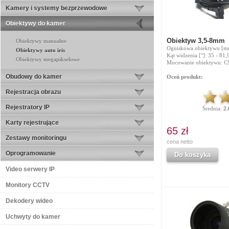
Kamery i systemy bezprzewodowe
Obiektywy do kamer
Obiektyw 3,5-8mm
Obiektywy manualne
Ogniskowa obiektywu [mm
Obiektywy auto iris
Kąt widzenia [°]: 35 - 81,
Obiektywy megapikselowe
Mocowanie obiektywu: C
Obudowy do kamer
Oceń produkt:
Rejestracja obrazu
Rejestratory IP
Średnia:
2.
Karty rejestrujące
65 zł
Zestawy monitoringu
cena netto
Oprogramowanie
Do koszyka
Video serwery IP
Monitory CCTV
Dekodery wideo
Uchwyty do kamer