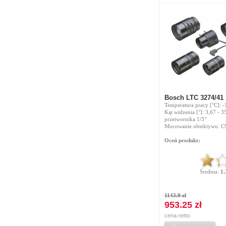
Bosch LTC 3274/41
Temperatura pracy [°C]: -
Kąt widzenia [°]: 3,67 - 3
przetwornika 1/3"
Mocowanie obiektywu: C
Oceń produkt:
Średnia:
1.
1143.9 zł
953.25 zł
cena netto