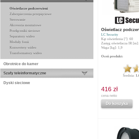
Oświetlacze podczerwieni
Zabezpieczenia przepięciowe
Sterowanie
Akcesoria montażowe
Oświetlacz podczer
Przełączniki sieciowe
LC Security
Separatory wideo
Kąt oświetlenia [°]: 60
Moduły fonii
Zasięg oświetlacza IR [m]
Konwertery wideo
Waga [kg]: 1,9
Transformatory wideo
Oceń produkt:
Obrotnice do kamer
Szafy teleinformatyczne
Średnia:
1.
Dyski sieciowe
416 zł
cena netto
Do koszyka