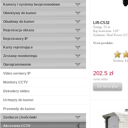
Kamery i systemy bezprzewodowe
Obiektywy do kamer
Obudowy do kamer
LIR-CS32
Zasięg: 25 m
Rejestracja obrazu
Kąt świecenia: 120°
Zasilanie: Dual Power (
Rejestratory IP
Oceń produkt:
Karty rejestrujące
Zestawy monitoringu
Średnia:
1.
Oprogramowanie
202.5 zł
Video serwery IP
cena netto
Monitory CCTV
Do koszyka
Dekodery wideo
Uchwyty do kamer
Przewody do kamer
Zasilacze | końcówki
Akcesoria CCTV