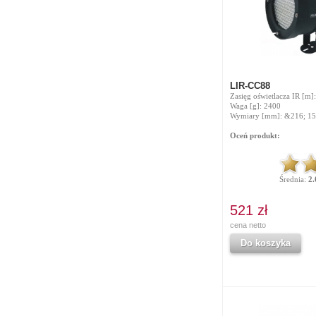
LIR-CC88
Zasięg oświetlacza IR [m]
Waga [g]: 2400
Wymiary [mm]: &216; 15
Oceń produkt:
Średnia:
2.
521 zł
cena netto
Do koszyka