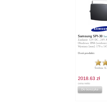
Samsung SPI-30
Sa
Zasilanie: 12V DC , 24V 
Obudowa: IP66 (wodoszcz
Wymiary [mm]: 179 x 147
Oceń produkt:
Średnia:
1.
2018.63 zł
cena netto
Do koszyka