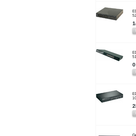
E
5
1
E
5
0
E
1
2
Ge