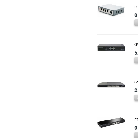
L
0
G
5
G
2
E
0