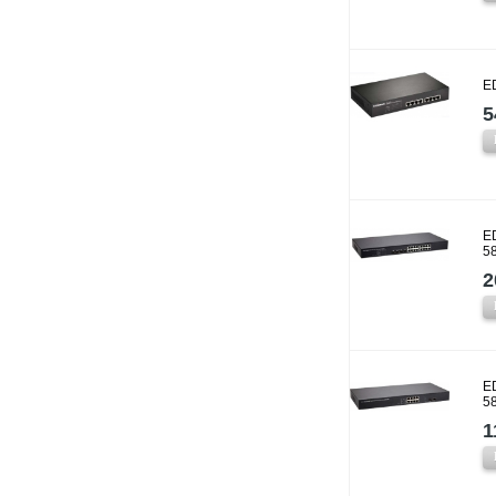
E
5
E
5
2
E
5
1