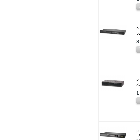
P
Sw
3
Pl
Sw
1
P
- 