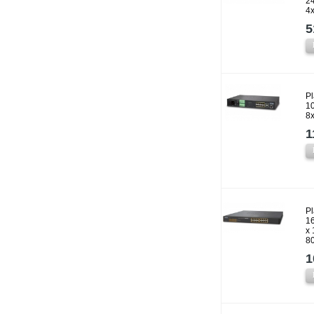
2
4
5
P
10
8
1
P
16
x
8
1