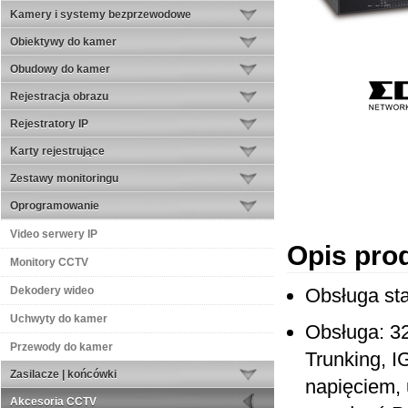
Kamery i systemy bezprzewodowe
Obiektywy do kamer
Obudowy do kamer
Rejestracja obrazu
Rejestratory IP
Karty rejestrujące
Zestawy monitoringu
Oprogramowanie
Video serwery IP
Opis pro
Monitory CCTV
Dekodery wideo
Obsługa st
Uchwyty do kamer
Obsługa: 3
Przewody do kamer
Trunking, 
Zasilacze | końcówki
napięciem,
Akcesoria CCTV