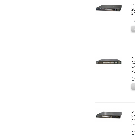
P
2
2
1
P
2
2
P
1
P
24
2
P
1