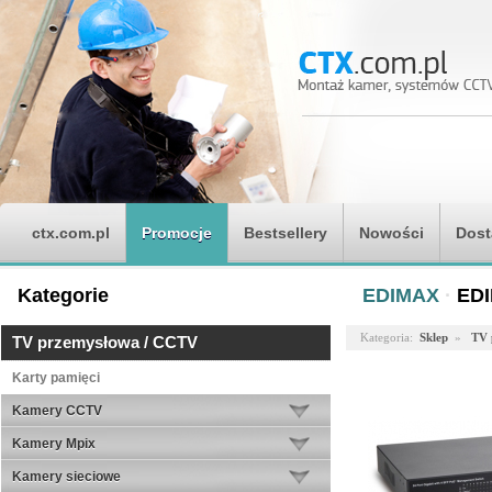
ctx.com.pl
Promocje
Bestsellery
Nowości
Dost
Kategorie
EDIMAX
·
ED
Kategoria:
Sklep
»
TV 
TV przemysłowa / CCTV
Karty pamięci
Kamery CCTV
Kamery Mpix
Kamery sieciowe