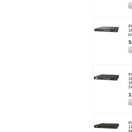
P
16
p
5
P
1
1
2
1
P
1
8