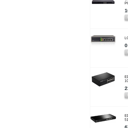
P
1
L
0
E
1
2
E
5
6