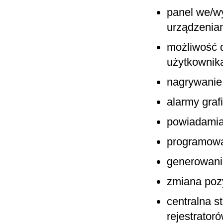
panel we/w
urządzeniam
możliwość d
użytkownika
nagrywanie
alarmy graf
powiadamian
programowa
generowani
zmiana poz
centralna s
rejestrator