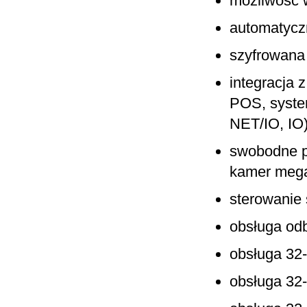
możliwość 
automatycz
szyfrowana 
integracja 
POS, syste
NET/IO, IO
swobodne pr
kamer meg
sterowanie 
obsługa od
obsługa 32
obsługa 32-