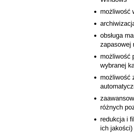
możliwość 
archiwizacj
obsługa mac
zapasowej 
możliwość p
wybranej k
możliwość 
automatycz
zaawansowa
różnych po
redukcja i 
ich jakości)