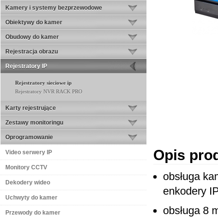
Kamery i systemy bezprzewodowe
Obiektywy do kamer
Obudowy do kamer
Rejestracja obrazu
Rejestratory IP
Rejestratory sieciowe ip
Rejestratory NVR RACK PRO
Karty rejestrujące
Zestawy monitoringu
Oprogramowanie
Opis pro
Video serwery IP
Monitory CCTV
obsługa ka
Dekodery wideo
enkodery I
Uchwyty do kamer
obsługa 8 m
Przewody do kamer