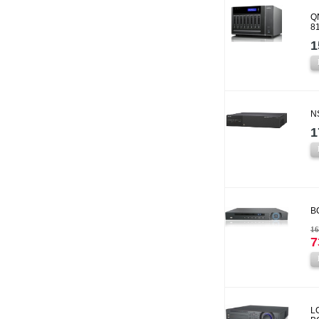
Q
8
1
N
1
B
16
7
L