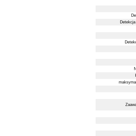
De
Detekcja
Detek
N
maksymal
Zaawa