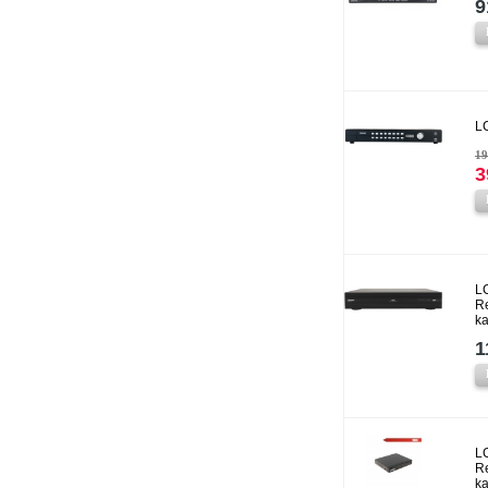
9
L
19
3
L
Re
k
1
L
Re
k