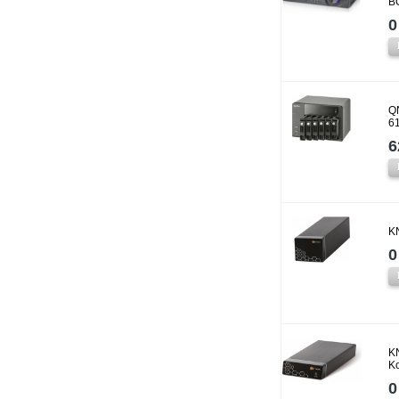
B
0
Q
6
6
K
0
K
K
0