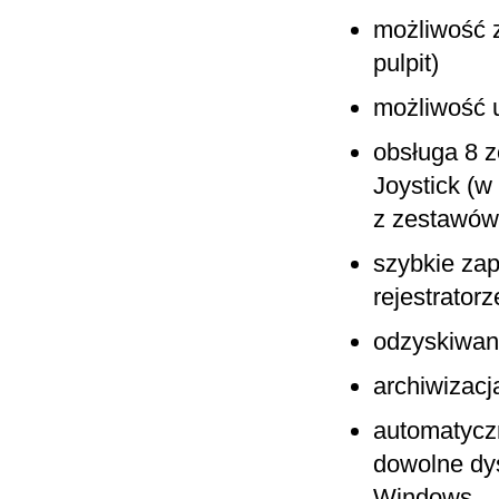
możliwość z
pulpit)
możliwość u
obsługa 8 
Joystick (w
z zestawów
szybkie zap
rejestratorz
odzyskiwani
archiwizacj
automatycz
dowolne dys
Windows