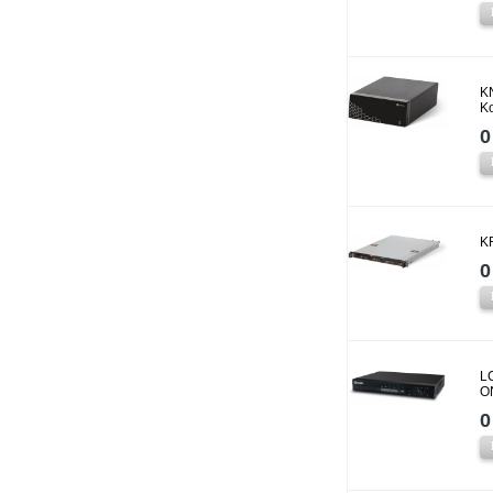
K
K
0
K
0
L
O
0