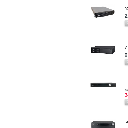
A
2
V
0
L
25
3
S