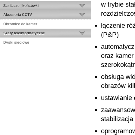
w trybie st
Zasilacze | końcówki
rozdzielczo
Akcesoria CCTV
łączenie ró
Obrotnice do kamer
(P&P)
Szafy teleinformatyczne
Dyski sieciowe
automatycz
oraz kamer 
szerokokąt
obsługa wi
obrazów ki
ustawianie 
zaawansowa
stabilizacj
oprogramow