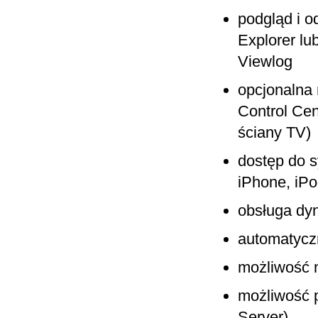
podgląd i o
Explorer l
Viewlog
opcjonalna
Control Cen
ściany TV)
dostęp do 
iPhone, iPo
obsługa d
automatycz
możliwość n
możliwość p
Server)