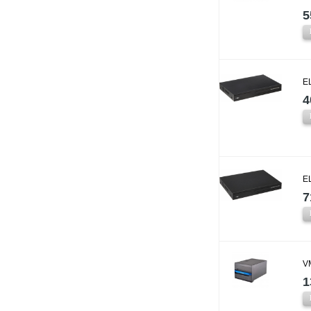
5
E
4
E
7
V
1